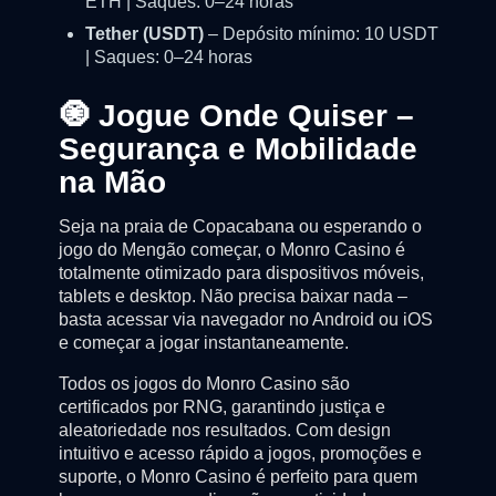
ETH | Saques: 0–24 horas
Tether (USDT)
– Depósito mínimo: 10 USDT
| Saques: 0–24 horas
🧿 Jogue Onde Quiser –
Segurança e Mobilidade
na Mão
Seja na praia de Copacabana ou esperando o
jogo do Mengão começar, o Monro Casino é
totalmente otimizado para dispositivos móveis,
tablets e desktop. Não precisa baixar nada –
basta acessar via navegador no Android ou iOS
e começar a jogar instantaneamente.
Todos os jogos do Monro Casino são
certificados por RNG, garantindo justiça e
aleatoriedade nos resultados. Com design
intuitivo e acesso rápido a jogos, promoções e
suporte, o Monro Casino é perfeito para quem