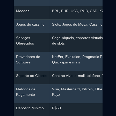
Moedas
BRL, EUR, USD, RUB, CAD, KZT, UAH
Jogos de cassino
Slots, Jogos de Mesa, Cassino Ao Vivo
Serviços
Caça-níqueis, esportes virtuais, dealer
Oferecidos
de slots
Provedores de
NetEnt, Evolution, Pragmatic Play, Play’
Software
Quickspin e mais
Suporte ao Cliente
Chat ao vivo, e-mail, telefone, Telegr
Métodos de
Visa, Mastercard, Bitcoin, Ethereum, Te
Pagamento
Payz
Depósito Mínimo
R$50