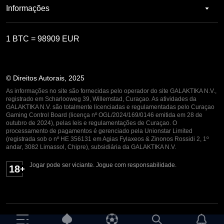
Informações
1 BTC = 98909 EUR
© Direitos Autorais, 2025
As informações no site são fornecidas pelo operador do site GALAKTIKA N.V.,
registrado em Scharlooweg 39, Willemstad, Curaçao. As atividades da
GALAKTIKA N.V. são totalmente licenciadas e regulamentadas pelo Curaçao
Gaming Control Board (licença nº OGL/2024/169/0146 emitida em 28 de
outubro de 2024), pelas leis e regulamentações de Curaçao. O
processamento de pagamentos é gerenciado pela Unionstar Limited
(registrada sob o nº HE 356131 em Agias Fylaxeos & Zinonos Rossidi 2, 1º
andar, 3082 Limassol, Chipre), subsidiária da GALAKTIKA N.V.
Jogar pode ser viciante. Jogue com responsabilidade.
18