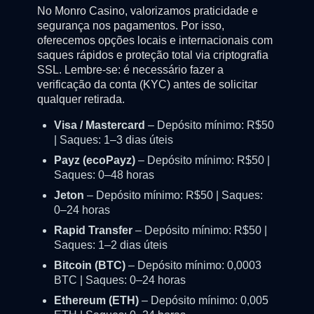
No Monro Casino, valorizamos praticidade e
segurança nos pagamentos. Por isso,
oferecemos opções locais e internacionais com
saques rápidos e proteção total via criptografia
SSL. Lembre-se: é necessário fazer a
verificação da conta (KYC) antes de solicitar
qualquer retirada.
Visa / Mastercard
– Depósito mínimo: R$50
| Saques: 1–3 dias úteis
Payz (ecoPayz)
– Depósito mínimo: R$50 |
Saques: 0–48 horas
Jeton
– Depósito mínimo: R$50 | Saques:
0–24 horas
Rapid Transfer
– Depósito mínimo: R$50 |
Saques: 1–2 dias úteis
Bitcoin (BTC)
– Depósito mínimo: 0,0003
BTC | Saques: 0–24 horas
Ethereum (ETH)
– Depósito mínimo: 0,005